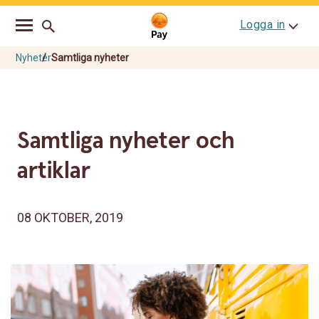
Go
Skip
Logga in
to
to
main
content
navigation
Nyheter
Samtliga nyheter
Samtliga nyheter och
artiklar
08 OKTOBER, 2019