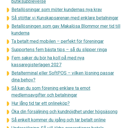
butiksupplevelse
Betallösningar som möter kundernas nya krav
Så stöttar vi Kunskapsarenan med enklare betalningar
Betallösningen som gav Makalösa Blommor mer tid till
kunderna
Ta betalt med mobilen – perfekt för föreningar
Supportens fem bästa tips – så du slipper ringa
Fem saker du bör ha koll på med nya
kassaregisterlagen 2027
Betalterminal eller SoftPOS – vilken lösning passar
dina behov?
Så kan du som förening enklare ta emot
medlemsavgifter och betalningar
Hur lång tid tar ett onlineköp?
Öka din försäljning och kundnöjdhet under högsäsong
Så enkelt kommer du igång och tar betalt online