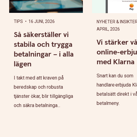
TIPS
• 16 JUNI, 2026
NYHETER & INSIKTE
APRIL, 2026
Så säkerställer vi
Vi stärker v
stabila och trygga
online-erbj
betalningar – i alla
med Klarna
lägen
Snart kan du som
I takt med att kraven på
handlare erbjuda K
beredskap och robusta
betalsätt direkt i v
tjänster ökar, blir tillgängliga
betalmeny.
och säkra betalninga...