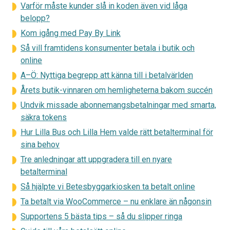
Varför måste kunder slå in koden även vid låga
belopp?
Kom igång med Pay By Link
Så vill framtidens konsumenter betala i butik och
online
A–Ö: Nyttiga begrepp att känna till i betalvärlden
Årets butik-vinnaren om hemligheterna bakom succén
Undvik missade abonnemangsbetalningar med smarta,
säkra tokens
Hur Lilla Bus och Lilla Hem valde rätt betalterminal för
sina behov
Tre anledningar att uppgradera till en nyare
betalterminal
Så hjälpte vi Betesbyggarkiosken ta betalt online
Ta betalt via WooCommerce – nu enklare än någonsin
Supportens 5 bästa tips – så du slipper ringa