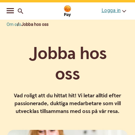
Go
Skip
Logga in
to
to
main
content
navigation
Om oss
Jobba hos oss
Jobba hos
oss
Vad roligt att du hittat hit! Vi letar alltid efter
passionerade, duktiga medarbetare som vill
utvecklas tillsammans med oss på vår resa.