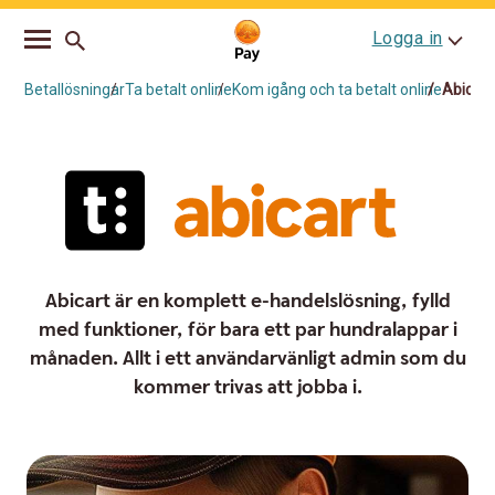
Go
Skip
Logga in
to
to
main
content
navigation
Betallösningar
Ta betalt online
Kom igång och ta betalt online
Abicart
Abicart är en komplett e-handelslösning, fylld
med funktioner, för bara ett par hundralappar i
månaden. Allt i ett användarvänligt admin som du
kommer trivas att jobba i.