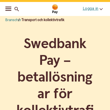
Go
Skip
Logga in
to
to
main
content
navigation
Branscher
Transport och kollektivtrafik
Swedbank
Pay –
betallösning
ar för