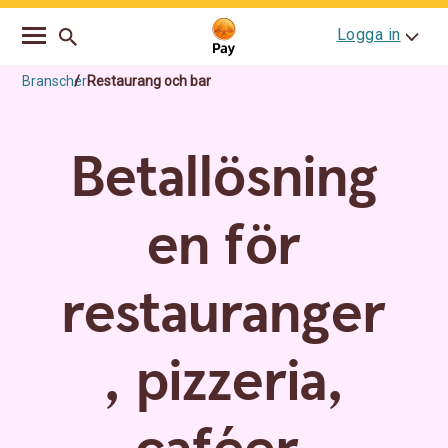
Go
Skip
Logga in
to
to
main
content
navigation
Branscher
Restaurang och bar
Betallösning
en för
restauranger
, pizzeria,