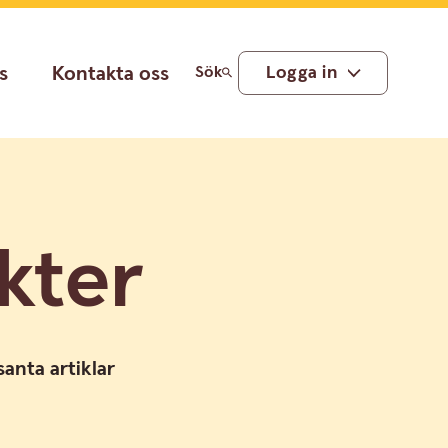
s
Kontakta oss
Logga in
Sök
kter
anta artiklar