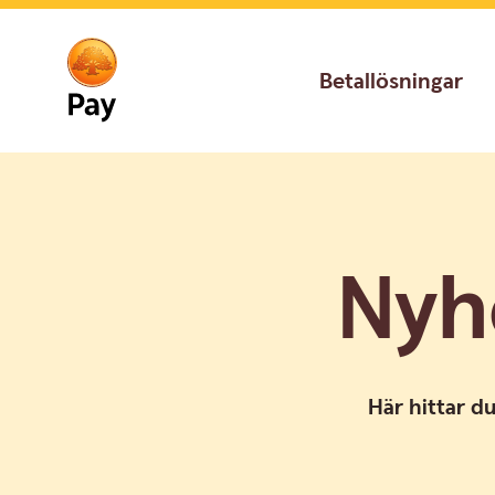
Go
Skip
to
to
main
content
Betallösningar
navigation
Nyh
Här hittar d