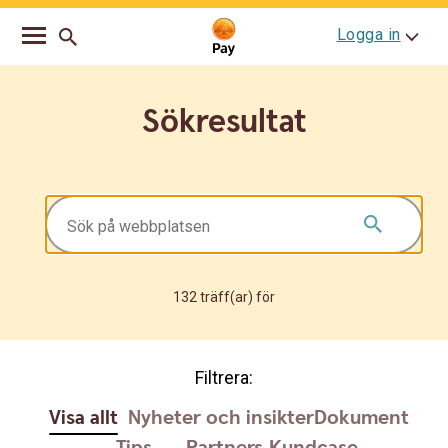
Go
Skip
Logga in
to
to
main
content
navigation
Sökresultat
132 träff(ar) för
Filtrera:
Visa allt
Nyheter och insikter
Dokument