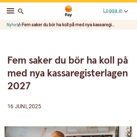
Go
Skip
Logga in
to
to
main
content
navigation
Nyheter
Fem saker du bör ha koll på med nya kassaregi...
Fem saker du bör ha koll på
med nya kassaregisterlagen
2027
16 JUNI, 2025