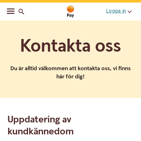
Go
Skip
Logga in
to
to
main
content
navigation
Kontakta oss
Du är alltid välkommen att kontakta oss, vi finns
här för dig!
Uppdatering av
kundkännedom