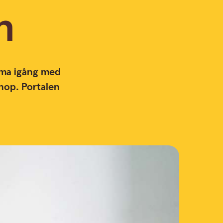
n
omma igång med
hop. Portalen