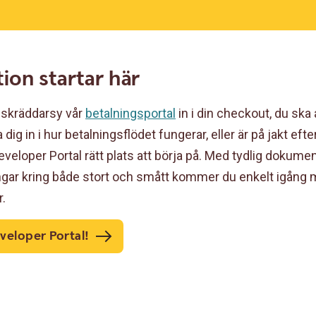
tion startar här
 skräddarsy vår
betalningsportal
in i din checkout, du ska
a dig in i hur betalningsflödet fungerar, eller är på jakt eft
Developer Portal rätt plats att börja på. Med tydlig dokume
ngar kring både stort och smått kommer du enkelt igång 
r.
veloper Portal!