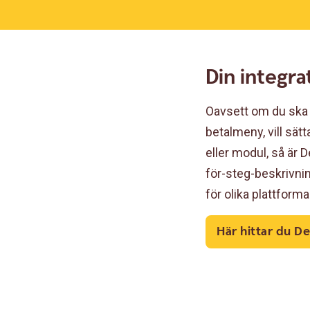
Din integra
Oavsett om du ska
betalmeny, vill sätt
eller modul, så är 
för-steg-beskrivni
för olika plattforma
Här hittar du De