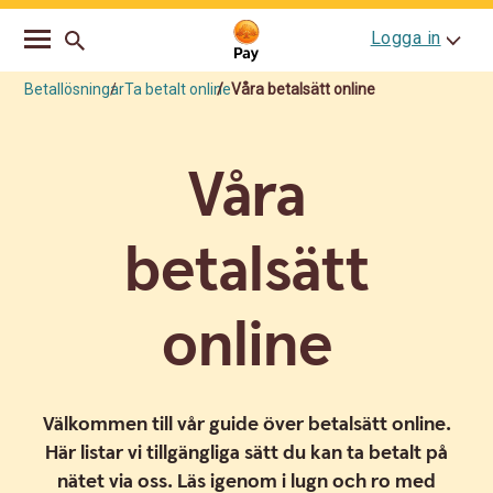
Go
Skip
Logga in
to
to
main
content
navigation
Betallösningar
Ta betalt online
Våra betalsätt online
Våra
betalsätt
online
Välkommen till vår guide över betalsätt online.
Här listar vi tillgängliga sätt du kan ta betalt på
nätet via oss. Läs igenom i lugn och ro med