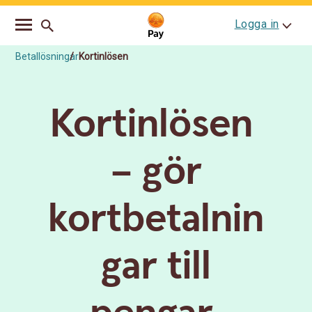
Go
Skip
Logga in
to
to
main
content
navigation
Betallösningar
Kortinlösen
Kortinlösen
– gör
kortbetalnin
gar till