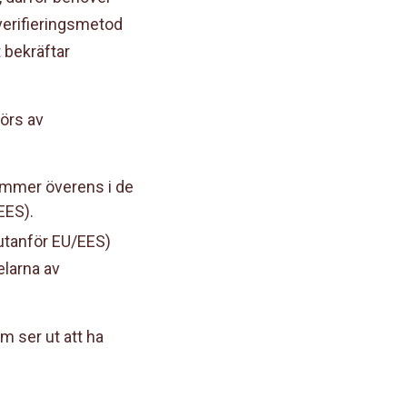
 verifieringsmetod
 bekräftar
görs av
tämmer överens i de
EES).
utanför EU/EES)
elarna av
m ser ut att ha