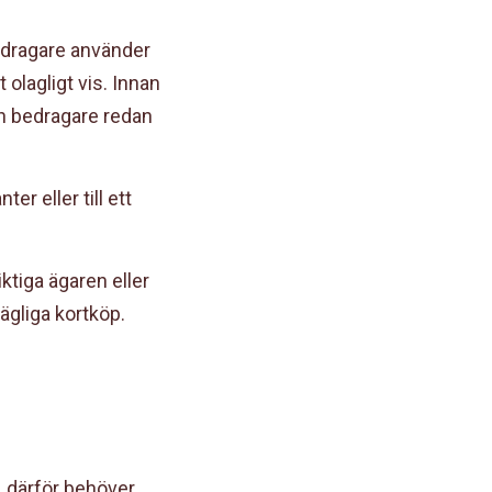
bedragare använder
 olagligt vis. Innan
en bedragare redan
r eller till ett
iktiga ägaren eller
ägliga kortköp.
, därför behöver