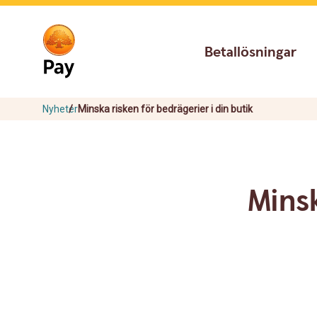
Go
Skip
to
to
main
content
Betallösningar
navigation
Nyheter
Minska risken för bedrägerier i din butik
Minsk