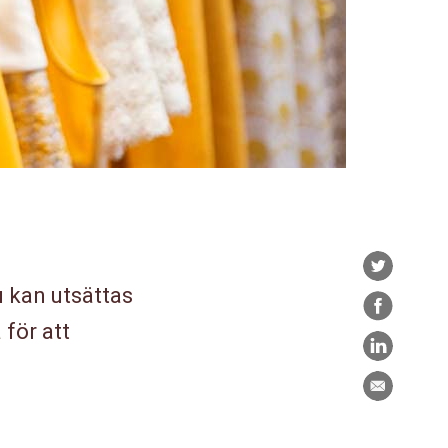
Twitter
du kan utsättas
Facebook
 för att
LinkedIn
E-
post