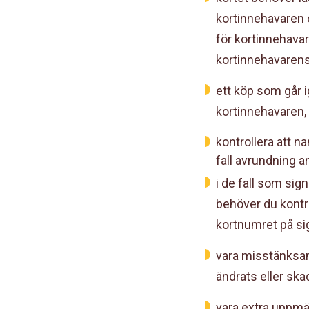
kortinnehavaren o
för kortinnehavar
kortinnehavarens
ett köp som går i
kortinnehavaren, u
kontrollera att n
fall avrundning 
i de fall som si
behöver du kontr
kortnumret på sig
vara misstänksam
ändrats eller ska
vara extra uppmä