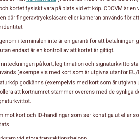
ch kortet fysiskt vara på plats vid ett köp. CDCVM är en
en där fingeravtrycksläsare eller kameran används för att
 identitet
genom i terminalen inte är en garanti för att betalningen 
tan endast är en kontroll av att kortet är giltigt.
amnteckningen på kort, legitimation och signaturkvitto s
används (exempelvis med kort som är utgivna utanför EU/
gnaturköp godkänns (exempelvis med kort som är utgivna 
ollera att kortnumret stämmer överens med de synliga d
naturkvittot.
 mot kort och ID-handlingar som ser konstiga ut eller so
dats.
rksam vid stora transaktionsbelopp.