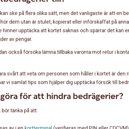
kan ske på flera olika sätt, men det vanligaste är att en 
llhör dem utan är stulet, kopierat eller införskaffat på annat
re hinner upptäcka att kortet saknas och spärrar det kan 
der av pengar.
n också försöka lämna tillbaka varorna mot retur i kontante
ara svårt att veta om personen som håller i kortet är den r
ar vi samlat tips som hjälper dig upptäcka försök till bedr
göra för att hindra bedrägerier?
 bör tänka på att:
sas av i en
kortterminal
(verifieras med PIN eller CDCVM)