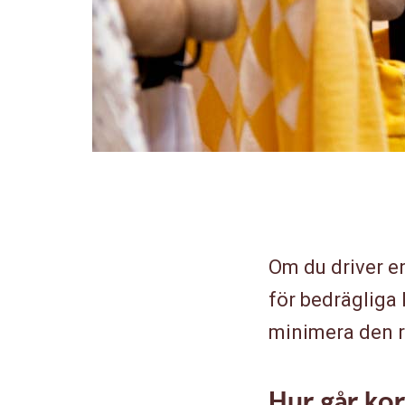
Om du driver en 
för bedrägliga 
minimera den r
Hur går kor