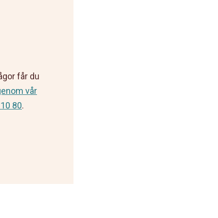
rågor får du
genom vår
 10 80
.