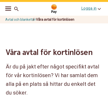
Go
Skip
Logga in
to
to
main
content
navigation
Avtal och blanketter
Våra avtal för kortinlösen
Våra avtal för kortinlösen
Är du på jakt efter något specifikt avtal
för vår kortinlösen? Vi har samlat dem
alla på en plats så hittar du enkelt det
du söker.