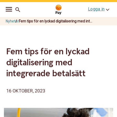
Go
Skip
Logga in
to
to
main
content
navigation
Nyheter
Fem tips för en lyckad digitalisering med int...
Fem tips för en lyckad
digitalisering med
integrerade betalsätt
16 OKTOBER, 2023