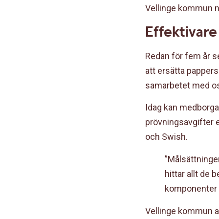
Vellinge kommun när
Effektivare
Redan för fem år s
att ersätta pappers
samarbetet med oss
Idag kan medborgar
prövningsavgifter e
och Swish.
”Målsättningen
hittar allt de 
komponenter v
Vellinge kommun an