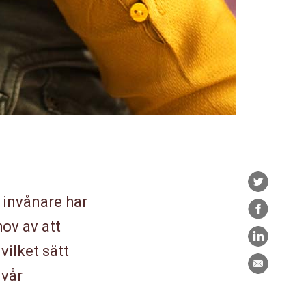
Twitter
 invånare har
Facebook
hov av att
LinkedIn
vilket sätt
E-
 vår
post