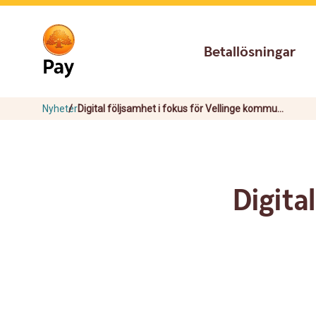
Go
Skip
to
to
main
content
Betallösningar
navigation
Nyheter
Digital följsamhet i fokus för Vellinge kommu...
Digita