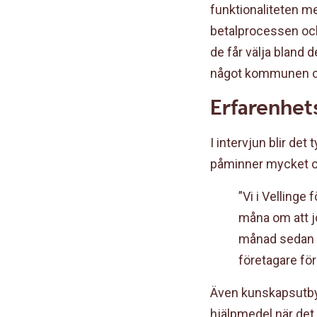
funktionaliteten med
betalprocessen och 
de får välja bland d
något kommunen ock
Erfarenhet
I intervjun blir de
påminner mycket o
”Vi i Vellinge
måna om att j
månad sedan v
företagare för
Även kunskapsutbyt
hjälpmedel när det