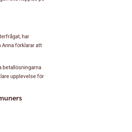
erfrågat, har
 Anna förklarar att
la betallösningarna
klare upplevelse för
ommuners