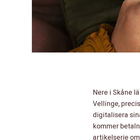
Nere i Skåne l
Vellinge, preci
digitalisera si
kommer betalnin
artikelserie o