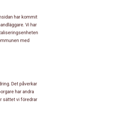
emsidan har kommit
handläggare. Vi har
italiseringsenheten
 i kommunen med
dring. Det påverkar
borgare har andra
r sättet vi föredrar