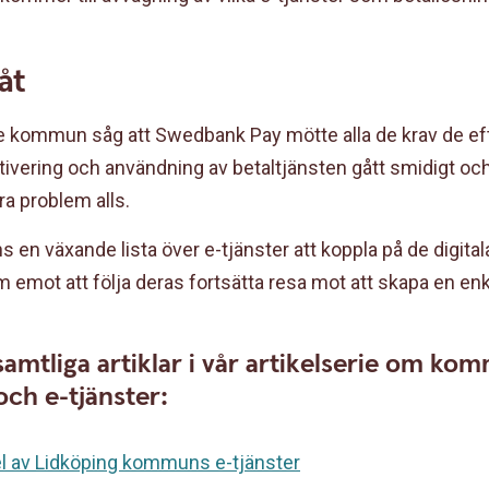
åt
ge kommun såg att Swedbank Pay mötte alla de krav de eft
ivering och användning av betaltjänsten gått smidigt och
ra problem alls.
ns en växande lista över e-tjänster att koppla på de digita
m emot att följa deras fortsätta resa mot att skapa en en
samtliga artiklar i vår artikelserie om k
 och e-tjänster:
el av Lidköping kommuns e-tjänster