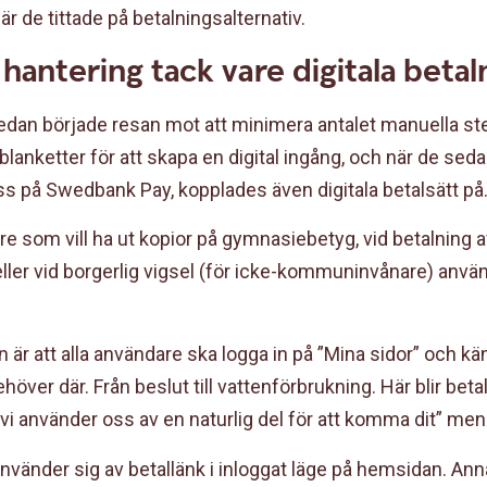
 de tittade på betalningsalternativ.
 hantering tack vare digitala betal
edan började resan mot att minimera antalet manuella st
blanketter för att skapa en digital ingång, och när de sed
 på Swedbank Pay, kopplades även digitala betalsätt på
e som vill ha ut kopior på gymnasiebetyg, vid betalning 
ller vid borgerlig vigsel (för icke-kommuninvånare) anvä
 är att alla användare ska logga in på ”Mina sidor” och kä
behöver där. Från beslut till vattenförbrukning. Här blir bet
i använder oss av en naturlig del för att komma dit” men
vänder sig av betallänk i inloggat läge på hemsidan. Anna