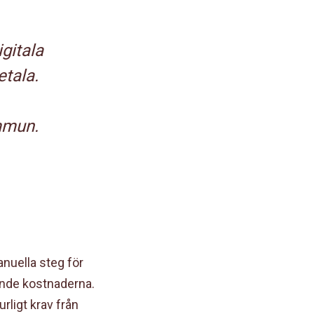
gitala
etala.
mmun.
nuella steg för
ående kostnaderna.
rligt krav från