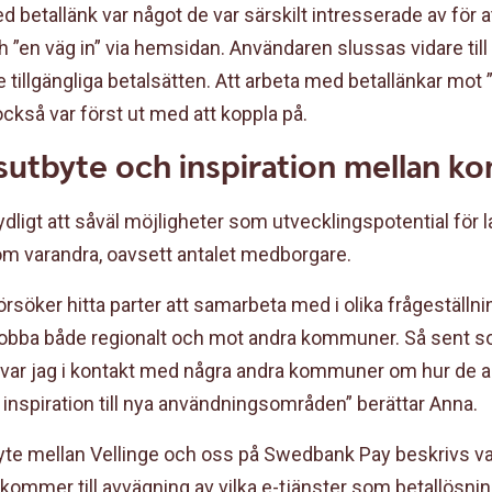
 betallänk var något de var särskilt intresserade av för att
”en väg in” via hemsidan. Användaren slussas vidare till
e tillgängliga betalsätten. Att arbeta med betallänkar mot 
så var först ut med att koppla på.
sutbyte och inspiration mellan 
t tydligt att såväl möjligheter som utvecklingspotential f
m varandra, oavsett antalet medborgare.
 försöker hitta parter att samarbeta med i olika frågeställn
obba både regionalt och mot andra kommuner. Så sent s
ar jag i kontakt med några andra kommuner om hur de a
 inspiration till nya användningsområden” berättar Anna.
e mellan Vellinge och oss på Swedbank Pay beskrivs vara
 kommer till avvägning av vilka e-tjänster som betallösni