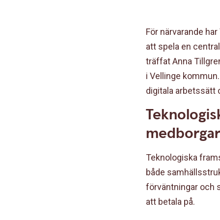
För närvarande har
att spela en centra
träffat Anna Tillg
i Vellinge kommun. 
digitala arbetssätt
Teknologis
medborga
Teknologiska framst
både samhällsstruk
förväntningar och st
att betala på.