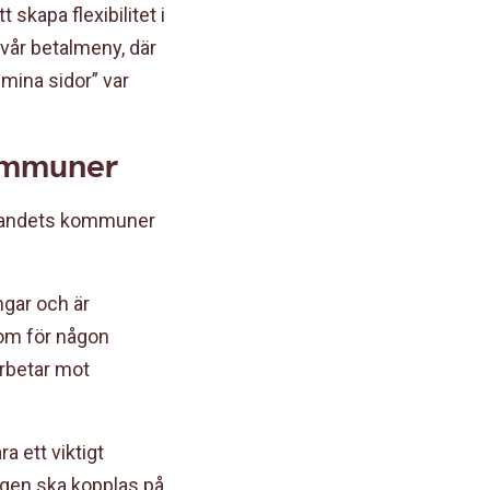
 skapa flexibilitet i
 vår betalmeny, där
”mina sidor” var
kommuner
ör landets kommuner
ingar och är
om för någon
rbetar mot
 ett viktigt
ngen ska kopplas på