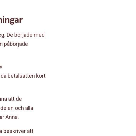
ningar
eg. De började med
an påbörjade
.
av
nda betalsätten kort
nna att de
aldelen och alla
ar Anna.
 beskriver att