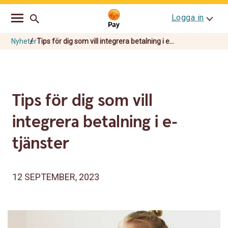
Go
Skip
Logga in
to
to
main
content
navigation
Nyheter
Tips för dig som vill integrera betalning i e...
Tips för dig som vill
integrera betalning i e-
tjänster
12 SEPTEMBER, 2023