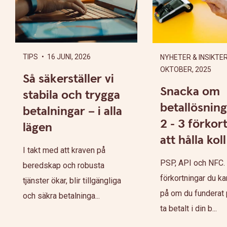
TIPS
• 16 JUNI, 2026
NYHETER & INSIKTE
OKTOBER, 2025
Så säkerställer vi
Snacka om
stabila och trygga
betallösning
betalningar – i alla
2 - 3 förkor
lägen
att hålla kol
I takt med att kraven på
PSP, API och NFC. 
beredskap och robusta
förkortningar du ka
tjänster ökar, blir tillgängliga
på om du funderat p
och säkra betalninga...
ta betalt i din b...