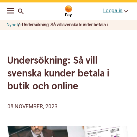
Go
Skip
Logga in
to
to
main
content
navigation
Nyheter
Undersökning: Så vill svenska kunder betala i...
Undersökning: Så vill
svenska kunder betala i
butik och online
08 NOVEMBER, 2023