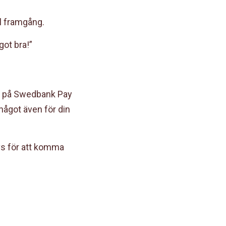
ll framgång.
got bra!”
ss på Swedbank Pay
 något även för din
vs för att komma