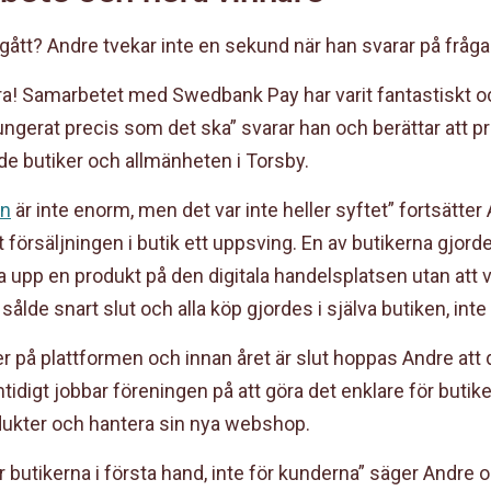
 gått? Andre tvekar inte en sekund när han svarar på fråga
ebra! Samarbetet med Swedbank Pay har varit fantastiskt 
fungerat precis som det ska” svarar han och berättar att pr
de butiker och allmänheten i Torsby.
en
är inte enorm, men det var inte heller syftet” fortsätte
t försäljningen i butik ett uppsving. En av butikerna gjord
 la upp en produkt på den digitala handelsplatsen utan att 
ålde snart slut och alla köp gjordes i själva butiken, inte
er på plattformen och innan året är slut hoppas Andre att d
idigt jobbar föreningen på att göra det enklare för butiker
dukter och hantera sin nya webshop.
för butikerna i första hand, inte för kunderna” säger Andre