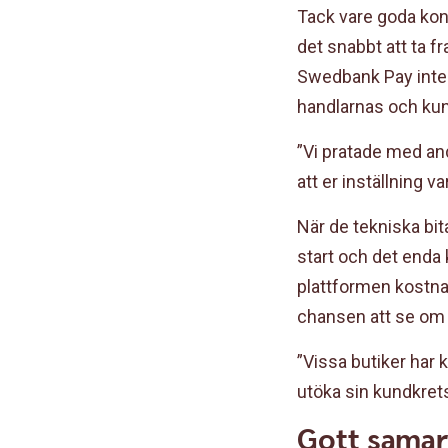
Tack vare goda kon
det snabbt att ta f
Swedbank Pay inte 
handlarnas och kun
”Vi pratade med an
att er inställning va
När de tekniska bit
start och det enda k
plattformen kostnad
chansen att se om 
”Vissa butiker har 
utöka sin kundkret
Gott samar