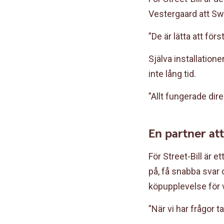
Vestergaard att Swe
”De är lätta att för
Själva installatione
inte lång tid.
”Allt fungerade dire
En partner at
För Street-Bill är 
på, få snabba svar
köpupplevelse för 
”När vi har frågor t