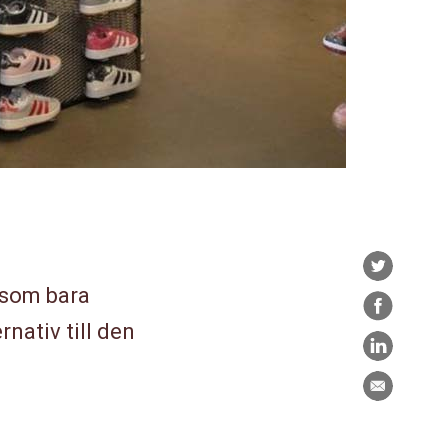
Twitter
 som bara
Facebook
rnativ till den
LinkedIn
E-
post