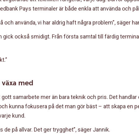
dbank Pays terminaler är både enkla att använda och påli
stå och använda, vi har aldrig haft några problem”, säger ha
n gick också smidigt. Från första samtal till färdig termina
kt.”
t växa med
ett gott samarbete mer än bara teknik och pris. Det handlar 
 och kunna fokusera på det man gör bäst – att skapa en p
varje kund.
as de på allvar. Det ger trygghet”, säger Jannik.