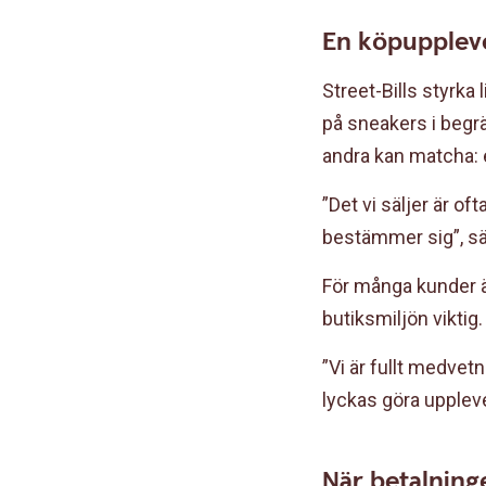
En köpuppleve
Street-Bills styrk
på sneakers i begrä
andra kan matcha: 
”Det vi säljer är of
bestämmer sig”, sä
För många kunder är
butiksmiljön viktig.
”Vi är fullt medvetn
lyckas göra uppleve
När betalning