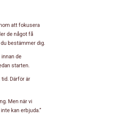
enom att fokusera
der de något få
n du bestämmer dig.
n innan de
edan starten.
id. Därför är
ing. Men när vi
inte kan erbjuda.”