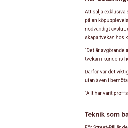
Att sälja exklusiva
på en köpupplevels
nödvändigt avslut, 
skapa tvekan hos 
”Det är avgörande a
tvekan i kundens huv
Därför var det vikt
utan även i bemöta
”Allt har varit prof
Teknik som ba
För Street-Bill är 