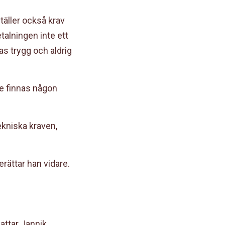
täller också krav
talningen inte ett
as trygg och aldrig
te finnas någon
ekniska kraven,
berättar han vidare.
kattar Jannik