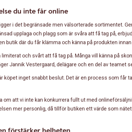
lse du inte får online
a ligger i det begränsade men välsorterade sortimentet. G
nsad upplaga och plagg som är svåra att få tag på, erbju
en butik där du får klämma och känna på produkten inna
ta limiterat och svårt att få tag på. Många vill känna på sko
ger Jannik Vestergaard, delägare och en del av teamet s
 köpet inget snabbt beslut. Det är en process som får ta t
a om att vi inte kan konkurrera fullt ut med onlineförsäljn
lsen mer personlig, då tillför butiken ett värde som nätet 
en förstärker helheten