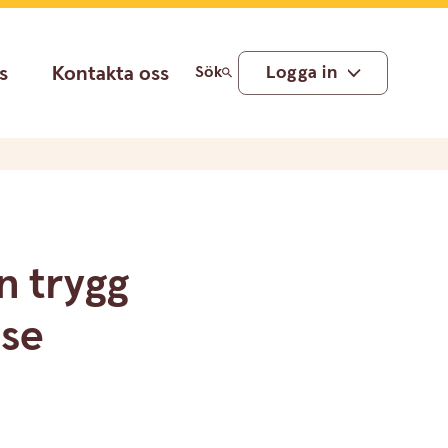
s
Kontakta oss
Logga in
Sök
en trygg
lse