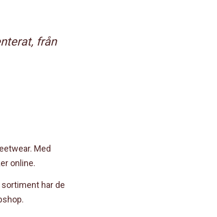
nterat, från
treetwear. Med
er online.
t sortiment har de
bbshop.