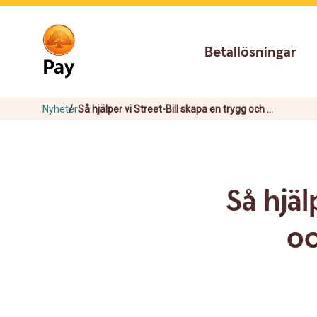
Go
Skip
to
to
main
content
Betallösningar
navigation
Nyheter
Så hjälper vi Street-Bill skapa en trygg och ...
Så hjäl
oc