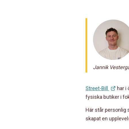
Jannik Vesterg
Street-Bill
har i
fysiska butiker i 
Här står personlig 
skapat en upplevels