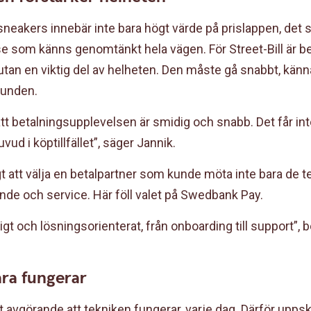
 sneakers innebär inte bara högt värde på prislappen, det s
e som känns genomtänkt hela vägen. För Street-Bill är be
utan en viktig del av helheten. Den måste gå snabbt, känn
kunden.
tt betalningsupplevelsen är smidig och snabb. Det får in
ud i köptillfället”, säger Jannik.
igt att välja en betalpartner som kunde möta inte bara de t
nde och service. Här föll valet på Swedbank Pay.
fsigt och lösningsorienterat, från onboarding till support”, 
ra fungerar
det avgörande att tekniken fungerar, varje dag. Därför upps