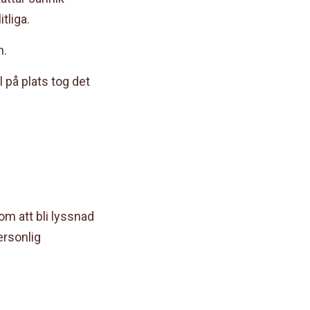
tliga.
n.
l på plats tog det
om att bli lyssnad
ersonlig