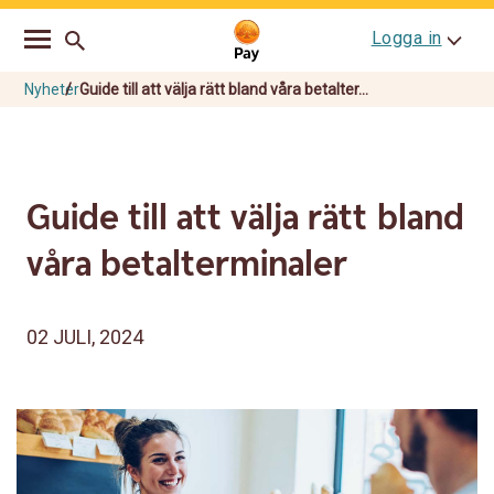
Go
Skip
Logga in
to
to
main
content
navigation
Nyheter
Guide till att välja rätt bland våra betalter...
Guide till att välja rätt bland
våra betalterminaler
02 JULI, 2024