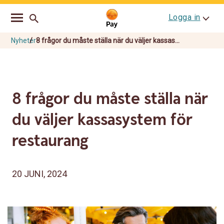
Go
Skip
Logga in
to
to
main
content
navigation
Nyheter
8 frågor du måste ställa när du väljer kassas...
8 frågor du måste ställa när
du väljer kassasystem för
restaurang
20 JUNI, 2024