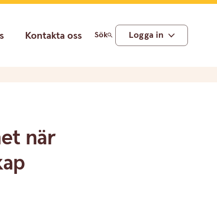
s
Kontakta oss
Logga in
Sök
het när
kap