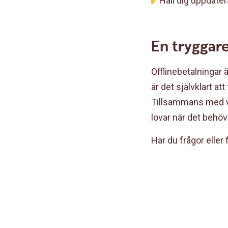
Håll dig uppdater
En tryggare
Offlinebetalningar
är det självklart at
Tillsammans med vå
lovar när det behö
Har du frågor eller 