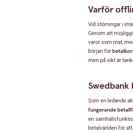
Varför offl
Vid störningar i int
Genom att möjliggö
varor som mat, medi
början för
betalkor
men på sikt är tank
Swedbank P
Som en ledande aktö
fungerande betalflö
en samhällsfunktion
betalvärlden för at