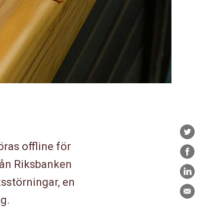
Twitter
ras offline för
Facebook
 från Riksbanken
LinkedIn
ksstörningar, en
E-
åg.
post