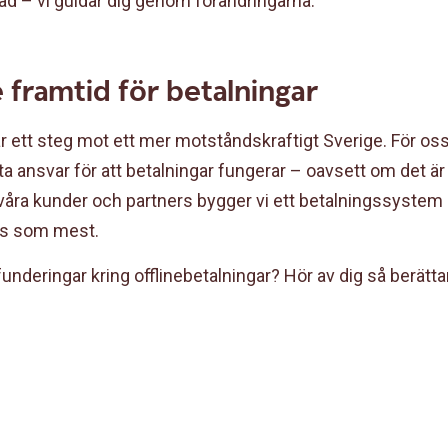
ad – vi guidar dig genom förändringarna.
 framtid för betalningar
 är ett steg mot ett mer motståndskraftigt Sverige. För 
t ta ansvar för att betalningar fungerar – oavsett om det är 
ra kunder och partners bygger vi ett betalningssystem 
vs som mest.
funderingar kring offlinebetalningar? Hör av dig så berätta