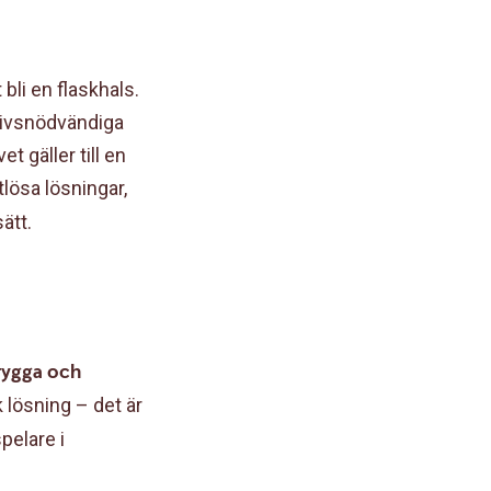
bli en flaskhals.
 livsnödvändiga
 gäller till en
tlösa lösningar,
ätt.
rygga och
k lösning – det är
pelare i