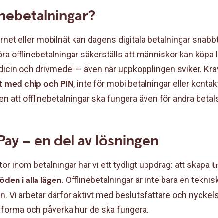
inebetalningar?
ernet eller mobilnät kan dagens digitala betalningar snabbt 
ra offlinebetalningar säkerställs att människor kan köpa
cin och drivmedel – även när uppkopplingen sviker. Kravet
t med chip och PIN
, inte för mobilbetalningar eller kontak
en att offlinebetalningar ska fungera även för andra betals
ay – en del av lösningen
r inom betalningar har vi ett tydligt uppdrag: att skapa
t
den i alla lägen.
Offlinebetalningar är inte bara en teknis
. Vi arbetar därför aktivt med beslutsfattare och nyckels
t forma och påverka hur de ska fungera.