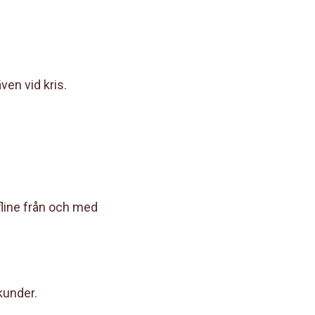
en vid kris.
fline från och med
kunder.