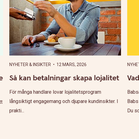
NYHETER & INSIKTER
• 12 MARS, 2026
NYHET
e
Så kan betalningar skapa lojalitet
Vad
För många handlare lovar lojalitetsprogram
Babsa
långsiktigt engagemang och djupare kundinsikter. I
Babs 
tt
prakti...
Du so.