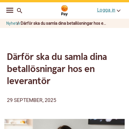
Go
Skip
Logga in
to
to
main
content
navigation
Nyheter
Därför ska du samla dina betallösningar hos e...
Därför ska du samla dina
betallösningar hos en
leverantör
29 SEPTEMBER, 2025