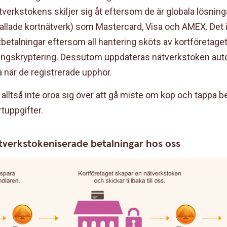
verkstokens skiljer sig åt eftersom de är globala lösnin
kallade kortnätverk) som Mastercard, Visa och AMEX. Det
tbetalningar eftersom all hantering sköts av kortföretaget
ångskryptering. Dessutom uppdateras nätverkstoken au
 när de registrerade upphör.
lltså inte oroa sig över att gå miste om köp och tappa be
rtuppgifter.
ätverkstokeniserade betalningar hos oss