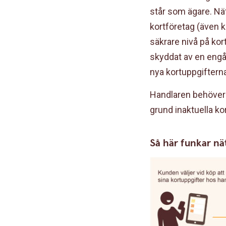
står som ägare. Nät
kortföretag (även 
säkrare nivå på kor
skyddat av en eng
nya kortuppgifterna
Handlaren behöver a
grund inaktuella ko
Så här funkar n