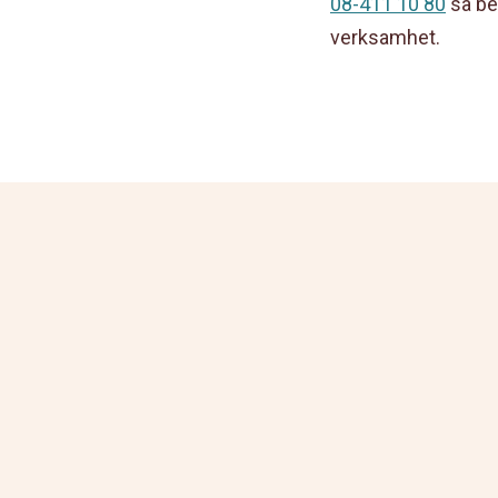
08-411 10 80
så ber
verksamhet.