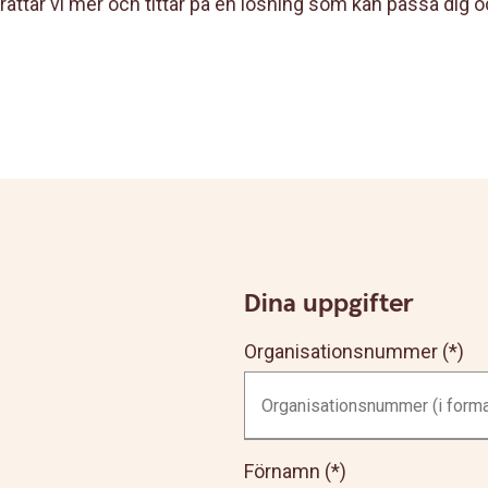
ättar vi mer och tittar på en lösning som kan passa dig o
Dina uppgifter
Organisationsnummer
Förnamn