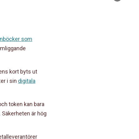
post
lånböcker som
omliggande
ens kort byts ut
er i sin
digitala
och token kan bara
. Säkerheten är hög
etalleverantörer