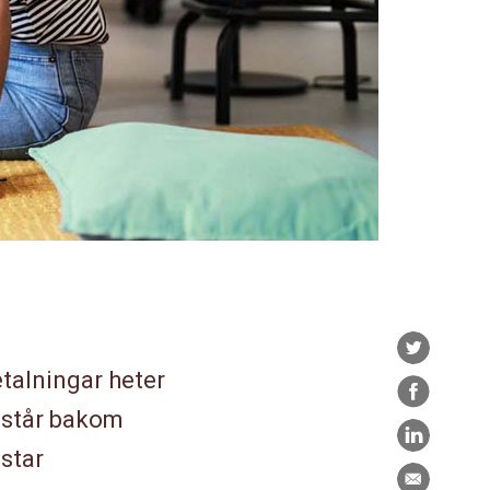
Twitter
etalningar heter
Facebook
 står bakom
LinkedIn
istar
E-