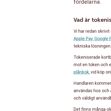
fördelarna.
Vad är tokeni
Vi har redan skrivi
Apple Pay, Google
tekniska lösningen 
Tokeniserade kortb
mot en token och et
plånbok
, vid köp on
Handlaren kommer a
användas hos och a
och väldigt använd
Det finns många oli