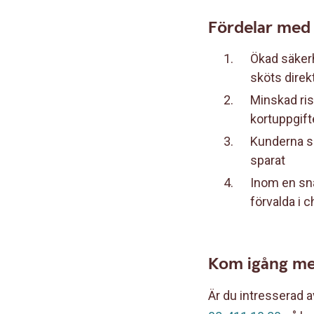
Fördelar med 
Ökad säkerh
sköts direk
Minskad ris
kortuppgift
Kunderna sl
sparat
Inom en sna
förvalda i 
Kom igång me
Är du intresserad 