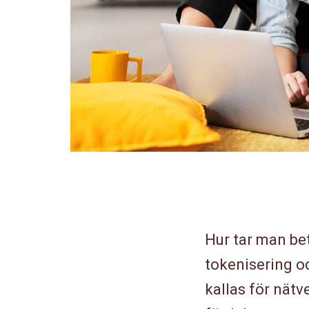
Hur tar man bet
tokenisering o
kallas för nätv