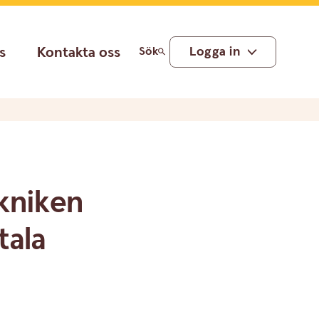
s
Kontakta oss
Logga in
Sök
ekniken
tala