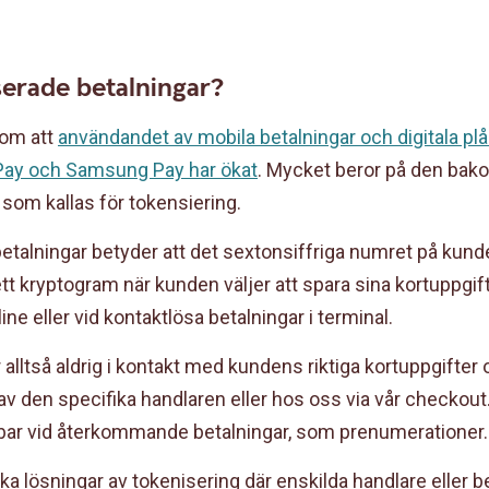
serade betalningar?
t om att
användandet av mobila betalningar och digitala p
 Pay och Samsung Pay har ökat
. Mycket beror på den bak
som kallas för tokensiering.
etalningar betyder att det sextonsiffriga numret på kund
t kryptogram när kunden väljer att spara sina kortuppgift
line eller vid kontaktlösa betalningar i terminal.
lltså aldrig i kontakt med kundens riktiga kortuppgifter 
v den specifika handlaren eller hos oss via vår checkout
bar vid återkommande betalningar, som prenumerationer.
ka lösningar av tokenisering där enskilda handlare eller b