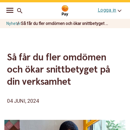
Go
Skip
Logga in
to
to
main
content
navigation
Nyheter
Så får du fler omdömen och ökar snittbetyget ...
Så får du fler omdömen
och ökar snittbetyget på
din verksamhet
04 JUNI, 2024