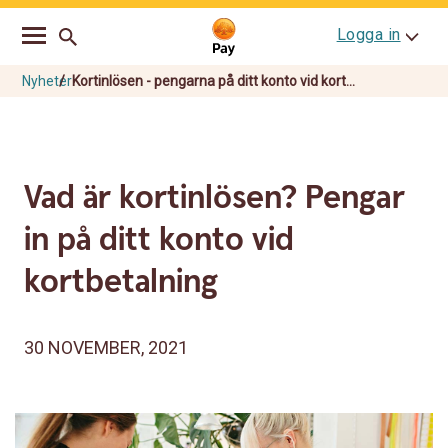
Go
Skip
Logga in
to
to
main
content
navigation
Nyheter
Kortinlösen - pengarna på ditt konto vid kort...
Vad är kortinlösen? Pengar
in på ditt konto vid
kortbetalning
30 NOVEMBER, 2021