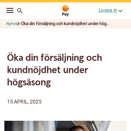
Go
Skip
Logga in
to
to
main
content
navigation
Nyheter
Öka din försäljning och kundnöjdhet under hög...
Öka din försäljning och
kundnöjdhet under
högsäsong
15 APRIL, 2025