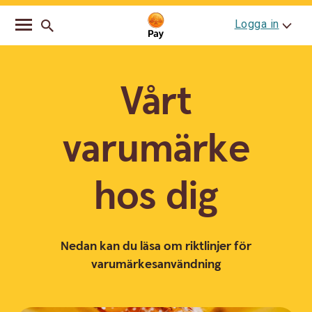
Go
Skip
Logga in
to
to
main
content
navigation
Vårt
varumärke
hos dig
Nedan kan du läsa om riktlinjer för
varumärkesanvändning