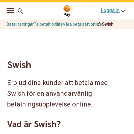
Go
Skip
Logga in
to
to
main
content
navigation
Betallösningar
Ta betalt online
Våra betalsätt online
Swish
Swish
Erbjud dina kunder att betala med
Swish för en användarvänlig
betalningsupplevelse online.
Vad är Swish?