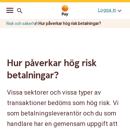
Go
Skip
Logga in
to
to
main
content
navigation
Risk och säkerhet
Hur påverkar hög risk betalningar?
Hur påverkar hög risk
betalningar?
Vissa sektorer och vissa typer av
transaktioner bedöms som hög risk. Vi
som betalningsleverantör och du som
handlare har en gemensam uppgift att