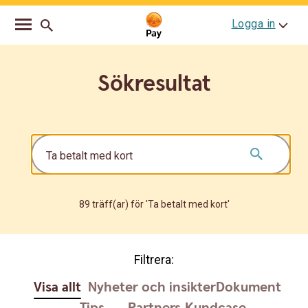
Go
Skip
Logga in
to
to
main
content
navigation
Sökresultat
89 träff(ar) för 'Ta betalt med kort'
Filtrera:
Visa allt
Nyheter och insikter
Dokument